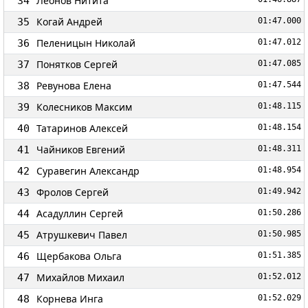
Леонов Нитита
34
Когай Андрей
35
01:47.000
Пеленицын Николай
36
01:47.012
Понятков Сергей
37
01:47.085
Ревунова Елена
38
01:47.544
Колесников Максим
39
01:48.115
Татаринов Алексей
40
01:48.154
Чайников Евгений
41
01:48.311
Суравегин Александр
42
01:48.954
Фролов Сергей
43
01:49.942
Асадуллин Сергей
44
01:50.286
Атрушкевич Павел
45
01:50.985
Щербакова Ольга
46
01:51.385
Михайлов Михаил
47
01:52.012
Корнева Инга
48
01:52.029