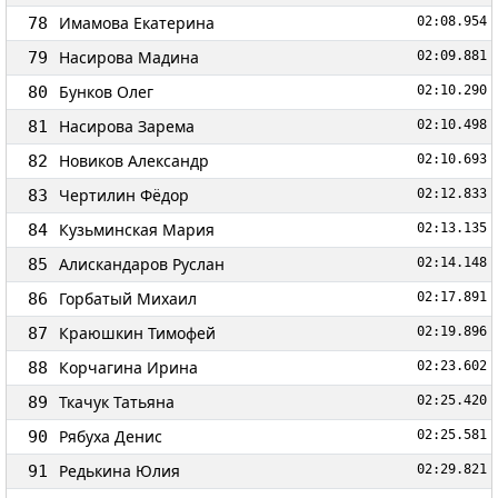
Имамова Екатерина
78
02:08.954
Насирова Мадина
79
02:09.881
Бунков Олег
80
02:10.290
Насирова Зарема
81
02:10.498
Новиков Александр
82
02:10.693
Чертилин Фёдор
83
02:12.833
Кузьминская Мария
84
02:13.135
Алискандаров Руслан
85
02:14.148
Горбатый Михаил
86
02:17.891
Краюшкин Тимофей
87
02:19.896
Корчагина Ирина
88
02:23.602
Ткачук Татьяна
89
02:25.420
Рябуха Денис
90
02:25.581
Редькина Юлия
91
02:29.821