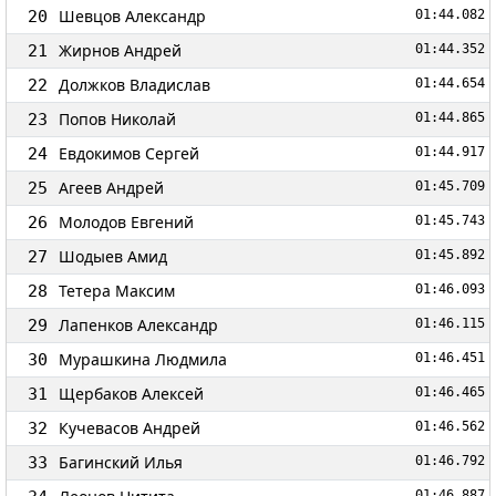
Шевцов Александр
20
01:44.082
Жирнов Андрей
21
01:44.352
Должков Владислав
22
01:44.654
Попов Николай
23
01:44.865
Евдокимов Сергей
24
01:44.917
Агеев Андрей
25
01:45.709
Молодов Евгений
26
01:45.743
Шодыев Амид
27
01:45.892
Тетера Максим
28
01:46.093
Лапенков Александр
29
01:46.115
Мурашкина Людмила
30
01:46.451
Щербаков Алексей
31
01:46.465
Кучевасов Андрей
32
01:46.562
Багинский Илья
33
01:46.792
01:46.887