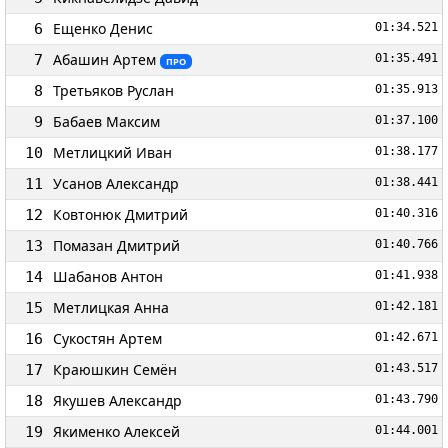
Ещенко Денис
6
01:34.521
Абашин Артем
7
01:35.491
ПРО
Третьяков Руслан
8
01:35.913
Бабаев Максим
9
01:37.100
Метлицкий Иван
10
01:38.177
Усанов Александр
11
01:38.441
Ковтонюк Дмитрий
12
01:40.316
Помазан Дмитрий
13
01:40.766
Шабанов Антон
14
01:41.938
Метлицкая Анна
15
01:42.181
Сукостян Артем
16
01:42.671
Краюшкин Семён
17
01:43.517
Якушев Александр
18
01:43.790
Якименко Алексей
19
01:44.001