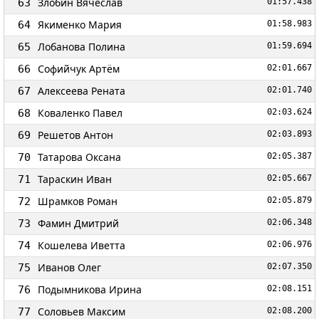
Злобин Вячеслав
63
01:57.438
Якименко Мария
64
01:58.983
Лобанова Полина
65
01:59.694
Софийчук Артём
66
02:01.667
Алексеева Рената
67
02:01.740
Коваленко Павел
68
02:03.624
Решетов Антон
69
02:03.893
Татарова Оксана
70
02:05.387
Тараскин Иван
71
02:05.667
Шрамков Роман
72
02:05.879
Фамин Дмитрий
73
02:06.348
Кошелева Иветта
74
02:06.976
Иванов Олег
75
02:07.350
Подымникова Ирина
76
02:08.151
Соловьев Максим
77
02:08.200