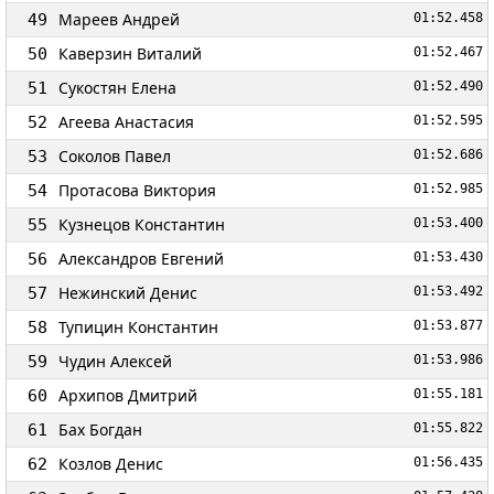
Мареев Андрей
49
01:52.458
Каверзин Виталий
50
01:52.467
Сукостян Елена
51
01:52.490
Агеева Анастасия
52
01:52.595
Соколов Павел
53
01:52.686
Протасова Виктория
54
01:52.985
Кузнецов Константин
55
01:53.400
Александров Евгений
56
01:53.430
Нежинский Денис
57
01:53.492
Тупицин Константин
58
01:53.877
Чудин Алексей
59
01:53.986
Архипов Дмитрий
60
01:55.181
Бах Богдан
61
01:55.822
Козлов Денис
62
01:56.435