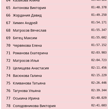
Казакова Алина
64
Антонова Виктория
65
01:48.378
Жордания Давид
66
01:49.250
Химин Андрей
67
01:54.171
Матросов Вячеслав
68
01:55.347
Бятец Максим
69
01:55.682
Червякова Елена
70
01:57.152
Романова Екатерина
71
02:03.983
Матросов Илья
72
02:04.723
Целищева Анастасия
73
02:11.456
Васюкова Галина
74
02:15.229
Кливанова Татьяна
75
02:26.446
Тагунова Ульяна
76
02:39.344
Оськина Ирина
77
02:40.029
Солодовникова Виктория
78
02:41.683