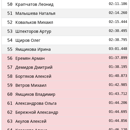
Крапчатов Леонид
50
02:11.186
Малышева Наталья
51
02:14.260
Ковальков Михаил
52
02:15.444
Шпекторов Артур
53
02:30.495
Щиров Олег
54
02:38.795
Ямщикова Ирина
55
03:01.448
Еремян Арман
56
01:37.899
Демидов Дмитрий
57
01:38.195
Бортяков Алексей
58
01:40.873
Ветров Михаил
59
01:42.985
Ямщиков Владимир
60
01:43.712
Александрова Ольга
61
01:44.206
Бережной Александр
62
01:44.695
Акулов Алексей
63
01:44.856
01:46.120