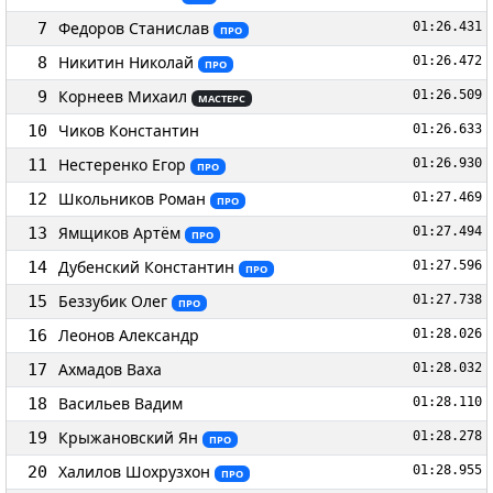
Федоров Станислав
7
01:26.431
ПРО
Никитин Николай
8
01:26.472
ПРО
Корнеев Михаил
9
01:26.509
МАСТЕРС
Чиков Константин
10
01:26.633
Нестеренко Егор
11
01:26.930
ПРО
Школьников Роман
12
01:27.469
ПРО
Ямщиков Артём
13
01:27.494
ПРО
Дубенский Константин
14
01:27.596
ПРО
Беззубик Олег
15
01:27.738
ПРО
Леонов Александр
16
01:28.026
Ахмадов Ваха
17
01:28.032
Васильев Вадим
18
01:28.110
Крыжановский Ян
19
01:28.278
ПРО
Халилов Шохрузхон
20
01:28.955
ПРО