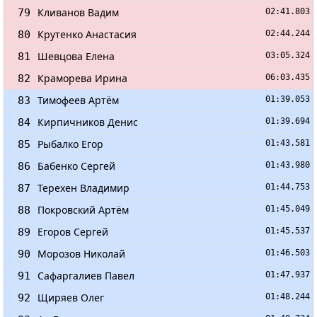
Кливанов Вадим
79
02:41.803
Крутенко Анастасия
80
02:44.244
Шевцова Елена
81
03:05.324
Краморева Ирина
82
06:03.435
Тимофеев Артём
83
01:39.053
Кирпичников Денис
84
01:39.694
Рыбалко Егор
85
01:43.581
Бабенко Сергей
86
01:43.980
Терехен Владимир
87
01:44.753
Покровский Артём
88
01:45.049
Егоров Сергей
89
01:45.537
Морозов Николай
90
01:46.503
Сафаргалиев Павел
91
01:47.937
Щиряев Олег
92
01:48.244