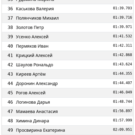
Каськова Валерия
36
01:39.703
Полянчиков Михаил
37
01:39.716
Золотов Петр
38
01:39.971
Усенко Алексей
39
01:41.532
Пермяков Иван
40
01:42.311
Крицкий Алексей
41
01:42.868
Шаулов Рональдо
42
01:43.624
Киреев Артём
43
01:44.355
Доронин Александр
44
01:44.407
Рогов Алексей
45
01:46.049
Логинова Дарья
46
01:48.744
Мамаева Анастасия
47
01:56.897
Химина Динара
48
01:57.999
Просвирина Екатерина
49
02:09.951