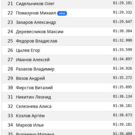
Сидельников Олег
21
01:29.101
Помазунов Михаил
22
01:29.332
ПРО
Захаров Александр
23
01:29.647
Деревесников Максим
24
01:30.384
Федоров Владислав
25
01:32.990
Цылев Егор
26
01:33.599
Иванов Алексей
27
01:34.897
Разаков Владимир
28
01:34.926
Вязов Андрей
29
01:35.272
Фирстов Виталий
30
01:35.895
Никитин Леонид
31
01:36.134
Селезнева Алиса
32
01:36.181
Козлов Артём
33
01:38.673
Марков Илья
34
01:39.181
Рудомина Марина
35
01:39.409