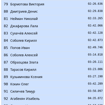
Бормотова Виктория
79
02:26.636
Дмитриев Денис
80
02:29.838
Нейман Николай
81
02:33.265
Джафарова Лала
82
02:42.066
Сухачёв Алексей
83
02:42.128
Соболев Кирилл
84
02:42.873
Попов Иван
85
02:49.746
Соболев Алексей
86
03:14.818
Образцова Злата
87
03:20.111
Тарасов Кирилл
88
03:23.086
Кузьминова Ксения
89
03:27.190
Кокин Олег
90
03:42.289
Силичев Тимур
91
03:50.097
Агабекян Изабель
92
04:35.072