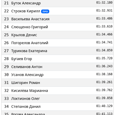
Буток Александр
21
01:32.180
Строков Кирилл
22
01:32.931
ПРО
Васильева Анастасия
23
01:33.486
Слющенко Григорий
24
01:33.610
Крылов Денис
25
01:34.466
Погорелов Анатолий
26
01:34.741
Турикова Екатерина
27
01:34.859
Бугаев Егор
28
01:35.720
Селиванов Антон
29
01:36.243
Усанов Александр
30
01:38.168
Шигорин Роман
31
01:39.261
Кисилёва Марианна
32
01:39.762
Локтионов Олег
33
01:39.858
Степанов Данил
34
01:40.129
Рогова Александра
35
01:41.113