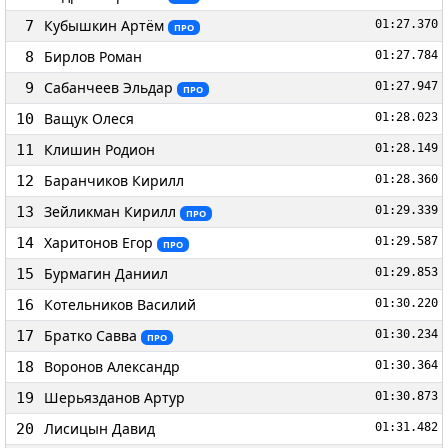
Кубышкин Артём
7
01:27.370
ПРО
Бирлов Роман
8
01:27.784
Сабанчеев Эльдар
9
01:27.947
ПРО
Ващук Олеся
10
01:28.023
Клишин Родион
11
01:28.149
Баранчиков Кирилл
12
01:28.360
Зейликман Кирилл
13
01:29.339
ПРО
Харитонов Егор
14
01:29.587
ПРО
Бурмагин Даниил
15
01:29.853
Котельников Василий
16
01:30.220
Братко Савва
17
01:30.234
ПРО
Воронов Александр
18
01:30.364
Шерьязданов Артур
19
01:30.873
Лисицын Давид
20
01:31.482