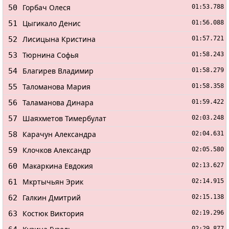
Горбач Олеся
50
01:53.788
Цыгикало Денис
51
01:56.088
Лисицына Кристина
52
01:57.721
Тюрнина Софья
53
01:58.243
Благирев Владимир
54
01:58.279
Таломанова Мария
55
01:58.358
Таламанова Динара
56
01:59.422
Шаяхметов Тимербулат
57
02:03.248
Карачун Александра
58
02:04.631
Клочков Александр
59
02:05.580
Макаркина Евдокия
60
02:13.627
Мкртычьян Эрик
61
02:14.915
Галкин Дмитрий
62
02:15.138
Костюк Виктория
63
02:19.296
02:29.877