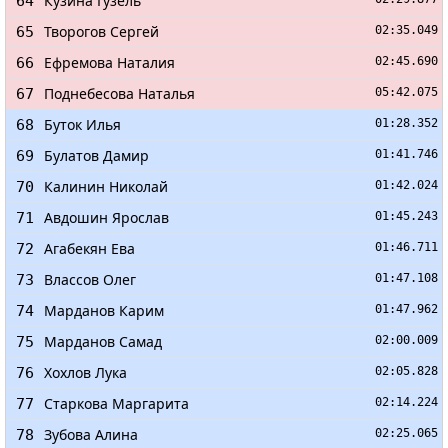
Кузина Гузель
64
Творогов Сергей
65
02:35.049
Ефремова Наталия
66
02:45.690
Поднебесова Наталья
67
05:42.075
Буток Илья
68
01:28.352
Булатов Дамир
69
01:41.746
Калинин Николай
70
01:42.024
Авдошин Ярослав
71
01:45.243
Агабекян Ева
72
01:46.711
Влассов Олег
73
01:47.108
Марданов Карим
74
01:47.962
Марданов Самад
75
02:00.009
Хохлов Лука
76
02:05.828
Старкова Маргарита
77
02:14.224
Зубова Алина
78
02:25.065