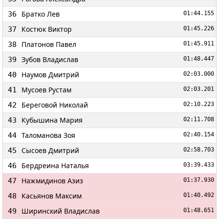
Братко Лев
36
01:44.155
Костюк Виктор
37
01:45.226
Платонов Павел
38
01:45.911
Зубов Владислав
39
01:48.447
Наумов Дмитрий
40
02:03.000
Мусоев Рустам
41
02:03.201
Береговой Николай
42
02:10.223
Кубышина Мария
43
02:11.708
Таломанова Зоя
44
02:40.154
Сысоев Дмитрий
45
02:58.703
Бердреина Наталья
46
03:39.433
Нажмидинов Азиз
47
01:37.930
Касьянов Максим
48
01:40.492
Ширинский Владислав
49
01:48.651